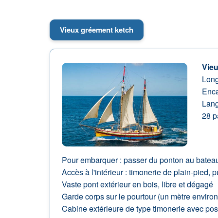
Vieux gréement ketch
Vieu
Long
Enca
Lang
28 p
Pour embarquer : passer du ponton au bateau e
Accès à l'intérieur : timonerie de plain-pied, 
Vaste pont extérieur en bois, libre et dégagé
Garde corps sur le pourtour (un mètre environ
Cabine extérieure de type timonerie avec pos