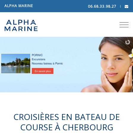
ALPHA MARINE
06.68.33.98.27
Tog
navi
PORNIC
Excursions
Nouveau bateau à Pornic
En savoir plus
CROISIÈRES EN BATEAU DE
COURSE À CHERBOURG