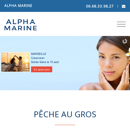
ALPHA MARINE
06.68.33.98.27
Tog
navi
MARSEILLE
Catamaran
Soirée Salsa le 15 août
En savoir plus
PÊCHE AU GROS