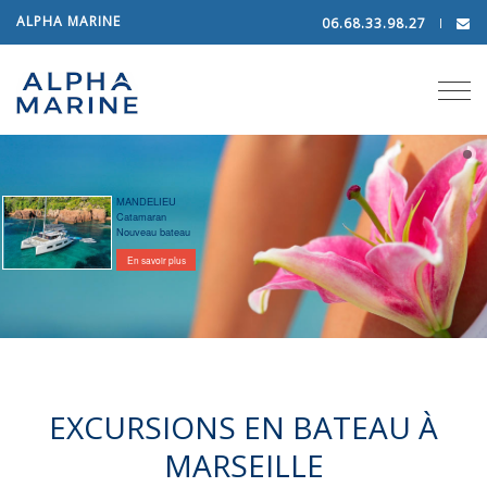
ALPHA MARINE
06.68.33.98.27
Tog
navi
MANDELIEU
Catamaran
Nouveau bateau
En savoir plus
EXCURSIONS EN BATEAU À
MARSEILLE