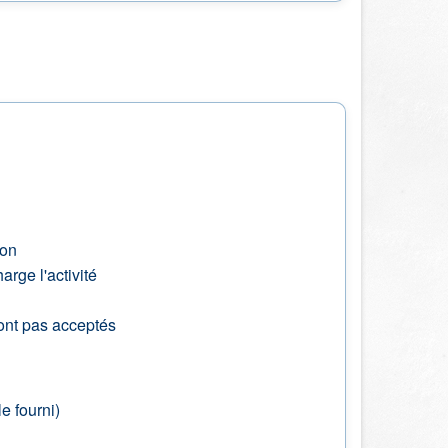
ion
rge l'activité
nt pas acceptés
e fourni)