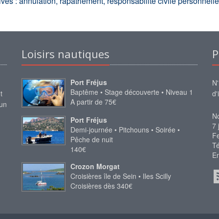
tives : annulation, rapatriement, responsabilité civile personnell
Loisirs nautiques
P
Port Fréjus
N'
Baptême • Stage découverte • Niveau 1
t
d'
A partir de 75€
 un
No
Port Fréjus
7 
Demi-journée • Pitchouns • Soirée •
Fe
Pêche de nuit
Té
140€
Em
Crozon Morgat
Croisières île de Sein • Iles Scilly
Croisières dès 340€