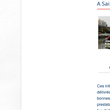
A Sai
Ces inf
délivré
bonnes 
prestat