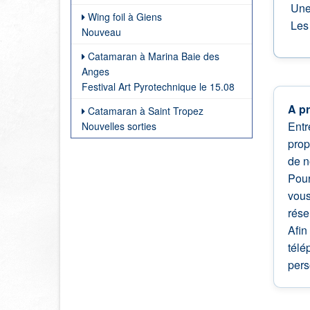
Une 
Wing foil à Giens
Les 
Nouveau
Catamaran à Marina Baie des
Anges
Festival Art Pyrotechnique le 15.08
A p
Catamaran à Saint Tropez
Entr
Nouvelles sorties
prop
de n
Pour
vous
rése
Afin
télé
pers