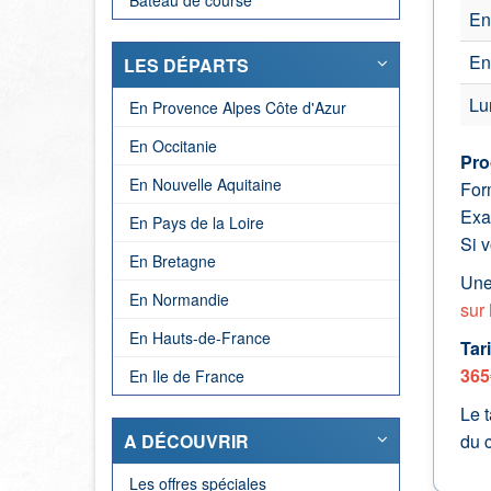
Bateau de course
En
En
LES DÉPARTS
Lu
En Provence Alpes Côte d'Azur
En Occitanie
Pro
En Nouvelle Aquitaine
For
Exam
En Pays de la Loire
Si 
En Bretagne
Une
En Normandie
sur
En Hauts-de-France
Tari
365
En Ile de France
Le t
du c
A DÉCOUVRIR
Les offres spéciales