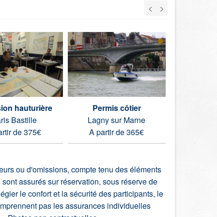
ion hauturière
Permis côtier
Permis eau
ris Bastille
Lagny sur Marne
Lagny 
artir de 375€
A partir de 365€
A parti
rreurs ou d'omissions, compte tenu des éléments
s sont assurés sur réservation, sous réserve de
ier le confort et la sécurité des participants, le
comprennent pas les assurances individuelles