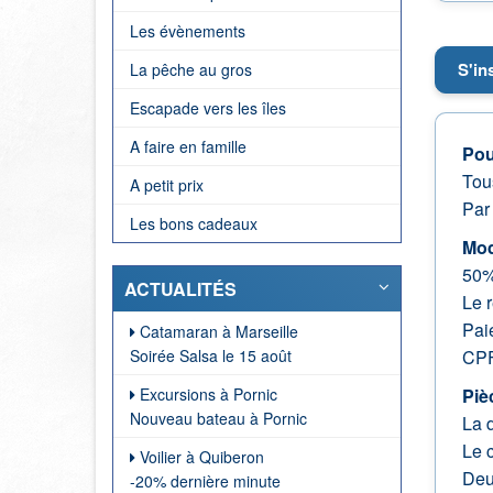
Les évènements
S'in
La pêche au gros
Escapade vers les îles
A faire en famille
Pou
Tou
A petit prix
Pa
Les bons cadeaux
Mod
50% 
ACTUALITÉS
Le r
Pai
Catamaran à Marseille
CPF
Soirée Salsa le 15 août
Piè
Excursions à Pornic
Nouveau bateau à Pornic
La d
Le c
Voilier à Quiberon
Deu
-20% dernière minute