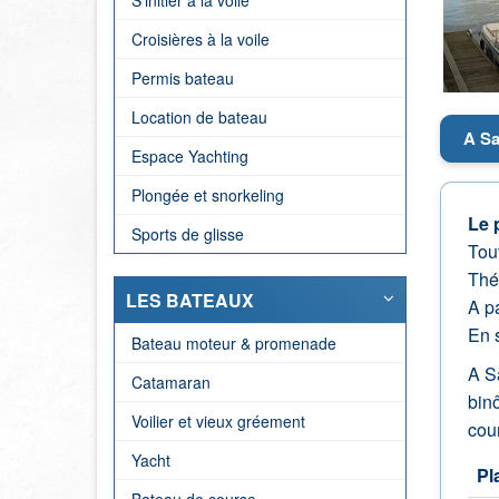
S'initier à la voile
Croisières à la voile
Permis bateau
Location de bateau
A Sa
Espace Yachting
Plongée et snorkeling
Le 
Sports de glisse
Tou
Théo
LES BATEAUX
A p
En s
Bateau moteur & promenade
A S
Catamaran
bin
Voilier et vieux gréement
cour
Yacht
Pl