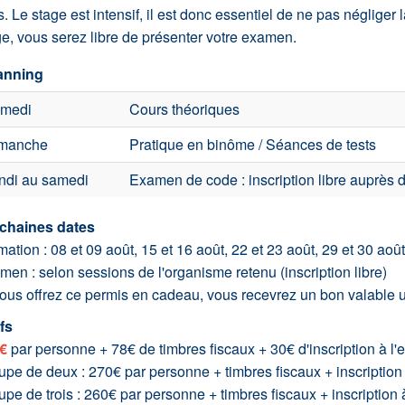
s. Le stage est intensif, il est donc essentiel de ne pas négliger l
e, vous serez libre de présenter votre examen.
anning
medi
Cours théoriques
manche
Pratique en binôme / Séances de tests
ndi au samedi
Examen de code : inscription libre auprès d
chaines dates
ation : 08 et 09 août, 15 et 16 août, 22 et 23 août, 29 et 30 août
en : selon sessions de l'organisme retenu (inscription libre)
vous offrez ce permis en cadeau, vous recevrez un bon valable 
fs
€
par personne + 78€ de timbres fiscaux + 30€ d'inscription à l
upe de deux : 270€ par personne + timbres fiscaux + inscription
pe de trois : 260€ par personne + timbres fiscaux + inscription