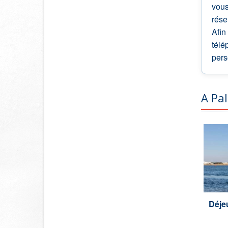
vous
rése
Afin
télé
pers
A Pal