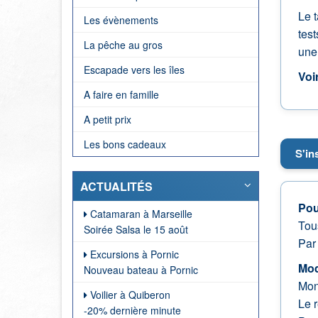
Le t
Les évènements
test
La pêche au gros
une
Escapade vers les îles
Voi
A faire en famille
A petit prix
Les bons cadeaux
S'in
ACTUALITÉS
Pou
Catamaran à Marseille
Tou
Soirée Salsa le 15 août
Pa
Excursions à Pornic
Mod
Nouveau bateau à Pornic
Mont
Voilier à Quiberon
Le r
-20% dernière minute