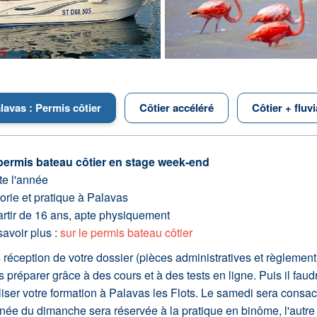
lavas : Permis côtier
Côtier accéléré
Côtier + fluvi
permis bateau côtier en stage week-end
te l'année
orie et pratique à Palavas
artir de 16 ans, apte physiquement
avoir plus :
sur le permis bateau côtier
réception de votre dossier (pièces administratives et règlement)
 préparer grâce à des cours et à des tests en ligne. Puis il fau
liser votre formation à Palavas les Flots. Le samedi sera consa
rnée du dimanche sera réservée à la pratique en binôme, l'autre