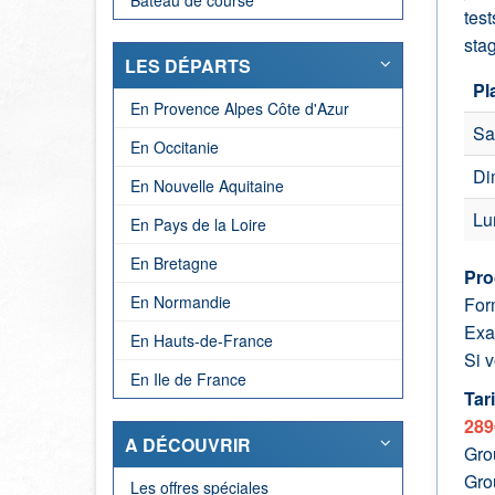
Bateau de course
test
stag
LES DÉPARTS
Pl
En Provence Alpes Côte d'Azur
Sa
En Occitanie
Di
En Nouvelle Aquitaine
Lu
En Pays de la Loire
En Bretagne
Pro
En Normandie
Form
Exam
En Hauts-de-France
Si 
En Ile de France
Tari
289
A DÉCOUVRIR
Gro
Grou
Les offres spéciales