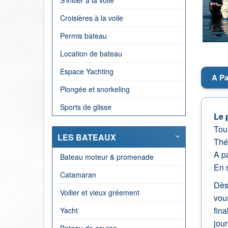
S'initier à la voile
Croisières à la voile
Permis bateau
Location de bateau
Espace Yachting
A Pa
Plongée et snorkeling
Sports de glisse
Le 
Tou
LES BATEAUX
Thé
A p
Bateau moteur & promenade
En s
Catamaran
Dès 
Voilier et vieux gréement
vous
fina
Yacht
jou