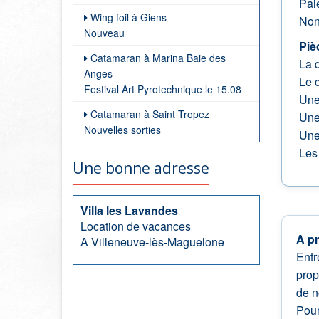
Pai
Wing foil à Giens
Non
Nouveau
Piè
Catamaran à Marina Baie des
La d
Anges
Le c
Festival Art Pyrotechnique le 15.08
Une 
Catamaran à Saint Tropez
Une 
Nouvelles sorties
Une 
Les 
Une bonne adresse
Villa les Lavandes
Location de vacances
A p
A Villeneuve-lès-Maguelone
Entr
prop
de n
Pour