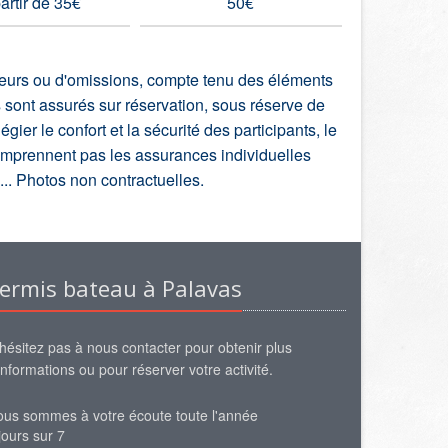
artir de 35€
50€
A part
rreurs ou d'omissions, compte tenu des éléments
s sont assurés sur réservation, sous réserve de
ier le confort et la sécurité des participants, le
comprennent pas les assurances individuelles
e... Photos non contractuelles.
ermis bateau à Palavas
hésitez pas à nous contacter pour obtenir plus
informations ou pour réserver votre activité.
us sommes à votre écoute toute l'année
jours sur 7