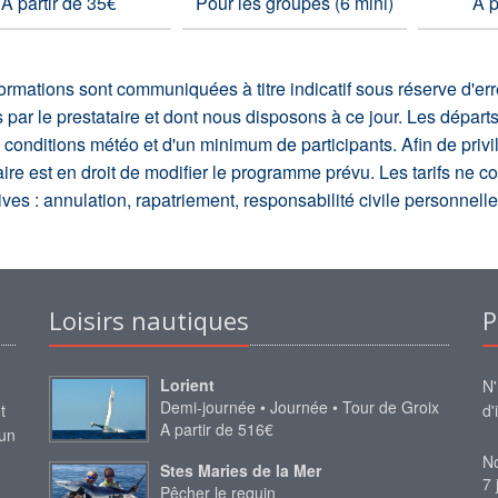
A partir de 35€
Pour les groupes (6 mini)
A p
ormations sont communiquées à titre indicatif sous réserve d'e
s par le prestataire et dont nous disposons à ce jour. Les départ
conditions météo et d'un minimum de participants. Afin de privilég
aire est en droit de modifier le programme prévu. Les tarifs ne 
tives : annulation, rapatriement, responsabilité civile personnell
Loisirs nautiques
P
Lorient
N'
Demi-journée • Journée • Tour de Groix
t
d'
A partir de 516€
 un
No
Stes Maries de la Mer
7 
Pêcher le requin