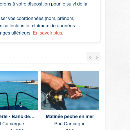
ns à votre disposition pour le suivi de la
ciser vos coordonnées (nom, prénom,
Nous collectons le minimum de données
nges ultérieurs.
En savoir plus
.
Découverte • Banc de sable • Soirée
Matinée pêche en mer
Matinée p
t Camargue
Port Camargue
Port 