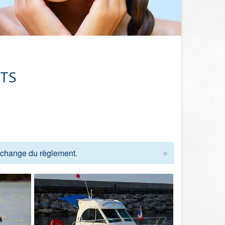
OTS
×
échange du règlement.