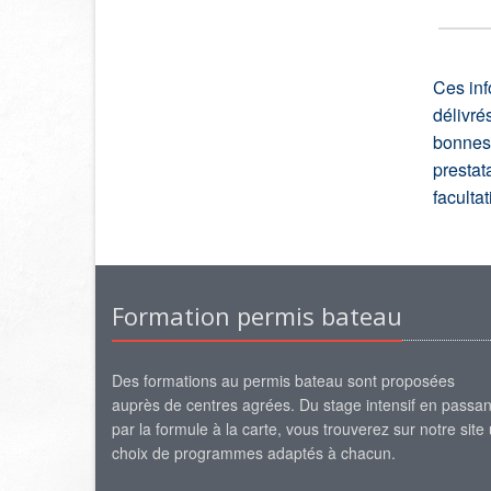
Ces inf
délivré
bonnes 
prestat
faculta
Formation permis bateau
Des formations au permis bateau sont proposées
auprès de centres agrées. Du stage intensif en passan
par la formule à la carte, vous trouverez sur notre site
choix de programmes adaptés à chacun.