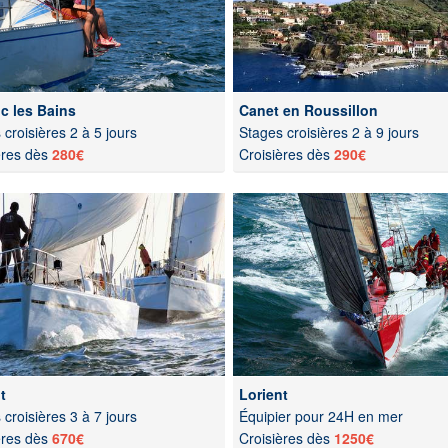
c les Bains
Canet en Roussillon
croisières 2 à 5 jours
Stages croisières 2 à 9 jours
ères dès
280€
Croisières dès
290€
t
Lorient
croisières 3 à 7 jours
Équipier pour 24H en mer
ères dès
670€
Croisières dès
1250€