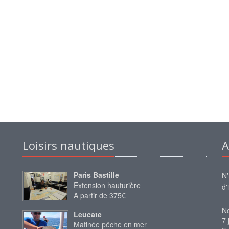
Loisirs nautiques
A
Paris Bastille
N'
Extension hauturière
d'
A partir de 375€
No
Leucate
7 
Matinée pêche en mer