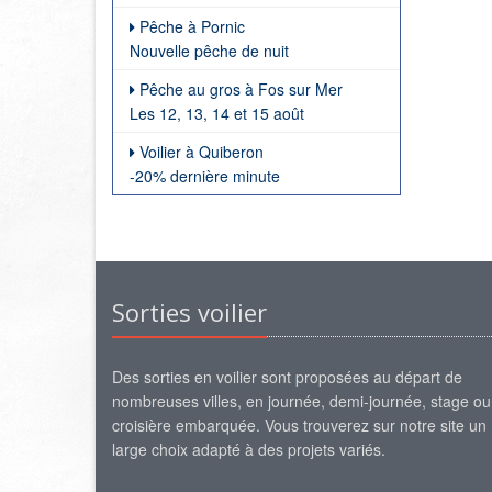
Pêche à Pornic
Nouvelle pêche de nuit
Pêche au gros à Fos sur Mer
Les 12, 13, 14 et 15 août
Voilier à Quiberon
-20% dernière minute
Sorties voilier
Des sorties en voilier sont proposées au départ de
nombreuses villes, en journée, demi-journée, stage ou
croisière embarquée. Vous trouverez sur notre site un
large choix adapté à des projets variés.