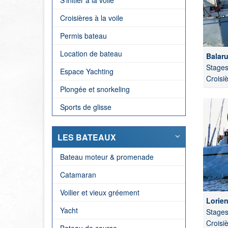
S'initier à la voile
Croisières à la voile
Permis bateau
Location de bateau
Balaru
Stages 
Espace Yachting
Croisi
Plongée et snorkeling
Sports de glisse
LES BATEAUX
Bateau moteur & promenade
Catamaran
Voilier et vieux gréement
Lorien
Yacht
Stages 
Croisi