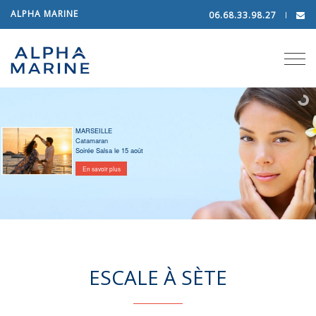
ALPHA MARINE
06.68.33.98.27
Tog
navi
MARSEILLE
Catamaran
Soirée Salsa le 15 août
En savoir plus
ESCALE À SÈTE