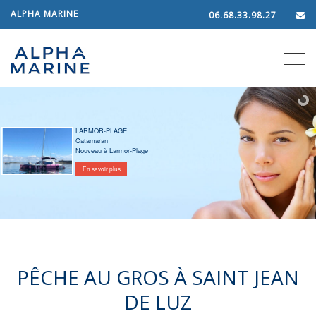
ALPHA MARINE
06.68.33.98.27
Tog
navi
LARMOR-PLAGE
Catamaran
Nouveau à Larmor-Plage
En savoir plus
PÊCHE AU GROS À SAINT JEAN
DE LUZ