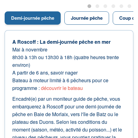
Demi-journée pêche
Journée pêche
Coup du 
A Roscoff : La demi-journée pêche en mer
Mai à novembre
8h30 à 13h ou 13h30 à 18h (quatre heures trente
environ)
A partir de 6 ans, savoir nager
Bateau à moteur limité à 6 pêcheurs pour ce
programme :
découvrir le bateau
Encadré(e) par un moniteur guide de pêche, vous
embarquerez à Roscoff pour une demi-journée de
pêche en Baie de Morlaix, vers l'île de Batz ou le
plateau des Duons. Selon les conditions du
moment (saison, météo, activité du poisson...) et le
niveau des pêcheurs, vous pourriez pratiquer la