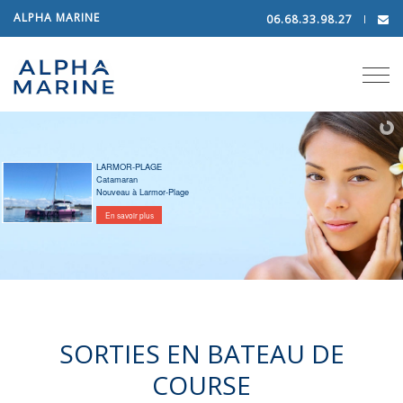
ALPHA MARINE
06.68.33.98.27
Tog
navi
LARMOR-PLAGE
Catamaran
Nouveau à Larmor-Plage
En savoir plus
SORTIES EN BATEAU DE
COURSE