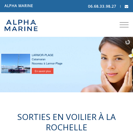
ALPHA MARINE
06.68.33.98.27
Tog
navi
LARMOR-PLAGE
Catamaran
Nouveau à Larmor-Plage
En savoir plus
SORTIES EN VOILIER À LA
ROCHELLE