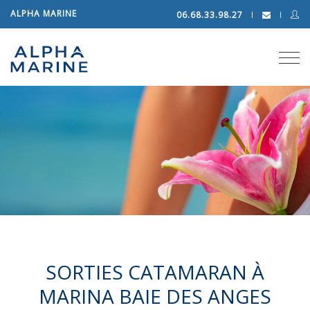
ALPHA MARINE
06.68.33.98.27
Tog
navi
PORNIC
Excursions
Nouveau bateau à Pornic
En savoir plus
SORTIES CATAMARAN À
MARINA BAIE DES ANGES