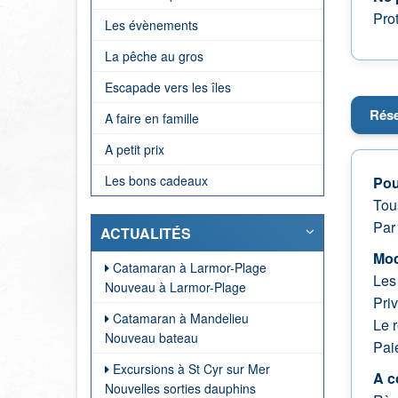
Pro
Les évènements
La pêche au gros
Escapade vers les îles
Rése
A faire en famille
A petit prix
Les bons cadeaux
Pou
Tou
Pa
ACTUALITÉS
Mod
Catamaran à Larmor-Plage
Les 
Nouveau à Larmor-Plage
Priv
Catamaran à Mandelieu
Le r
Nouveau bateau
Pai
Excursions à St Cyr sur Mer
A c
Nouvelles sorties dauphins