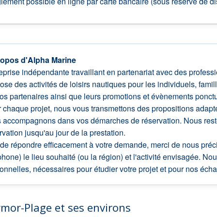
ement possible en ligne par carte bancaire (sous réserve de dis
ropos d'Alpha Marine
eprise indépendante travaillant en partenariat avec des profes
ose des activités de loisirs nautiques pour les individuels, fami
os partenaires ainsi que leurs promotions et évènements ponctue
 chaque projet, nous vous transmettons des propositions adaptées
 accompagnons dans vos démarches de réservation. Nous restero
rvation jusqu'au jour de la prestation.
 de répondre efficacement à votre demande, merci de nous pré
phone) le lieu souhaité (ou la région) et l'activité envisagée. 
onnelles, nécessaires pour étudier votre projet et pour nos écha
rmor-Plage et ses environs