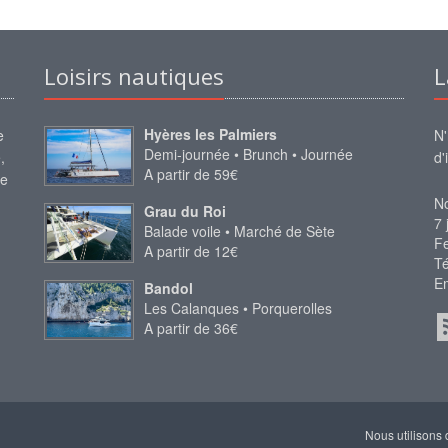
Loisirs nautiques
L
Hyères les Palmiers
e
N'
Demi-journée • Brunch • Journée
,
d'
A partir de 59€
te
No
Grau du Roi
7 
Balade voile • Marché de Sète
Fe
A partir de 12€
Té
Em
Bandol
Les Calanques • Porquerolles
A partir de 36€
Nous utilisons