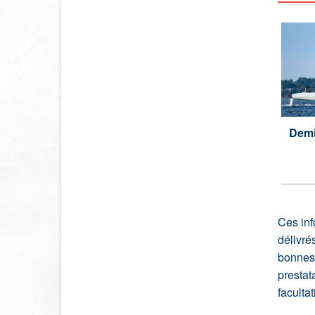
Demi
Ces inf
délivré
bonnes 
prestat
faculta