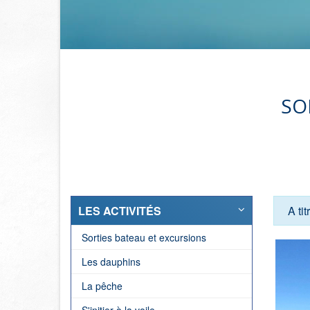
SO
LES ACTIVITÉS
A ti
Sorties bateau et excursions
Les dauphins
La pêche