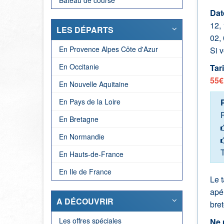
Bateau de course
Dat
12, 
LES DÉPARTS
02,
En Provence Alpes Côte d'Azur
Si v
En Occitanie
Tari
55€
En Nouvelle Aquitaine
En Pays de la Loire
R
En Bretagne
En Normandie
T
En Hauts-de-France
En Ile de France
Le t
apér
A DÉCOUVRIR
bret
Les offres spéciales
Ne 