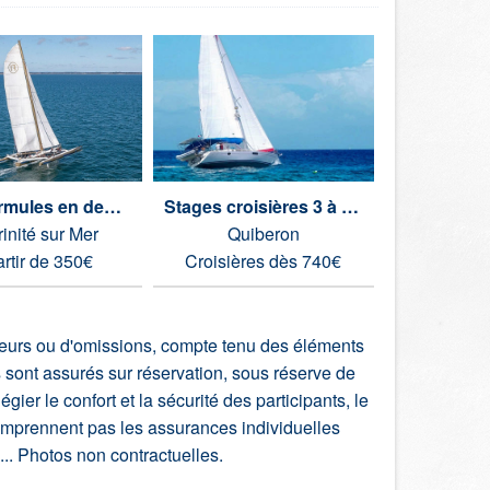
Deux formules en demi-journée
Stages croisières 3 à 5 jours
rinité sur Mer
Quiberon
Qui
artir de 350€
Croisières dès 740€
A part
rreurs ou d'omissions, compte tenu des éléments
s sont assurés sur réservation, sous réserve de
ier le confort et la sécurité des participants, le
comprennent pas les assurances individuelles
e... Photos non contractuelles.