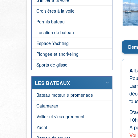
S'initier à la voile
Croisières à la voile
Permis bateau
Location de bateau
Espace Yachting
Demi
Plongée et snorkeling
Sports de glisse
A L
Pou
LES BATEAUX
Larm
déco
Bateau moteur & promenade
tous
Catamaran
D'av
Voilier et vieux gréement
10h
A pa
Yacht
Voi