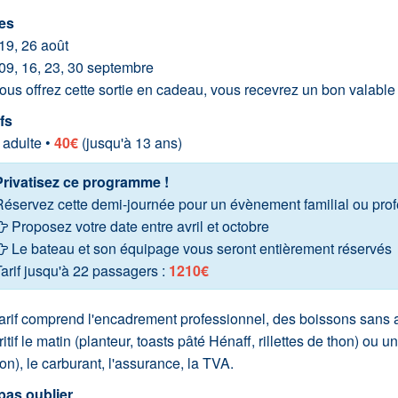
es
19, 26 août
 09, 16, 23, 30 septembre
ous offrez cette sortie en cadeau, vous recevrez un bon valable
fs
adulte •
40€
(jusqu'à 13 ans)
Privatisez ce programme !
éservez cette demi-journée pour un évènement familial ou pro
Proposez votre date entre avril et octobre
Le bateau et son équipage vous seront entièrement réservés
arif jusqu'à 22 passagers :
1210€
arif comprend l'encadrement professionnel, des boissons sans al
itif le matin (planteur, toasts pâté Hénaff, rillettes de thon) ou 
on), le carburant, l'assurance, la TVA.
pas oublier