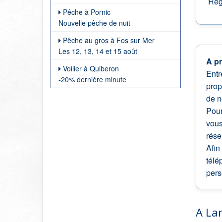
Règl
Pêche à Pornic
Nouvelle pêche de nuit
Pêche au gros à Fos sur Mer
Les 12, 13, 14 et 15 août
A p
Voilier à Quiberon
Entr
-20% dernière minute
prop
de n
Pour
vous
rése
Afin
télé
pers
A La