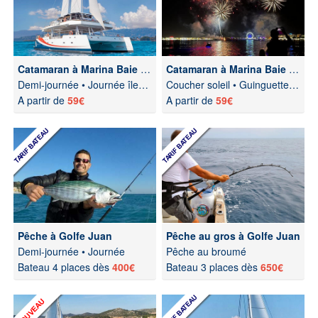
Catamaran à Marina Baie des Anges
Catamaran à Marina Baie des Anges
Demi-journée • Journée îles de Lérins
Coucher soleil • Guinguette • Feux artifice
A partir de
59€
A partir de
59€
Pêche à Golfe Juan
Pêche au gros à Golfe Juan
Demi-journée • Journée
Pêche au broumé
Bateau 4 places dès
400€
Bateau 3 places dès
650€