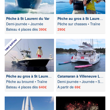
Pêche à St Laurent du Var
Pêche au gros à St Laurent du Var
Demi-journée • Journée
Pêche sur chasses • Traîne
Bateau 4 places dès
390€
290€
Pêche au gros à St Laurent du Var
Catamaran à Villeneuve Loubet
Pêche au broumé • Traîne
Demi-journée • Journée • Soirée
Bateau 4 places dès
640€
A partir de
69€